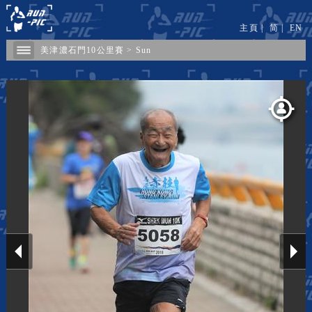
主頁
|
简
|
EN
美津濃石門10公里賽
>
Sun