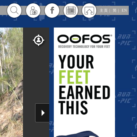
主頁
|
简
|
EN