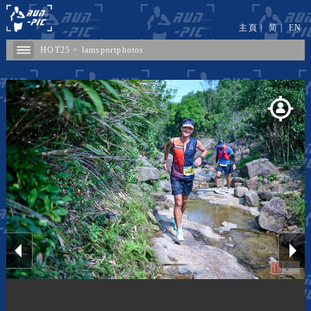
主頁
|
简
|
EN
HOT25
>
lamsportphotos