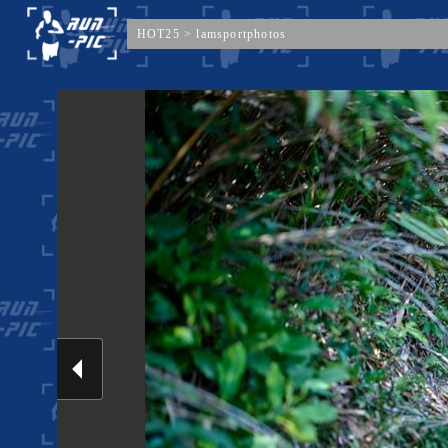
HOT25
>
lamsportphotos