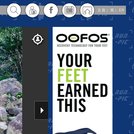
主頁
|
简
|
EN