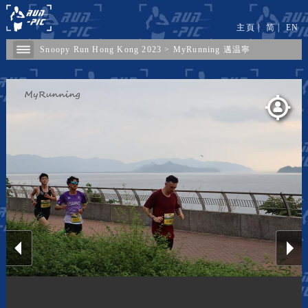
主頁
|
简
|
EN
Snoopy Run Hong Kong 2023
>
MyRunning 邁温寧