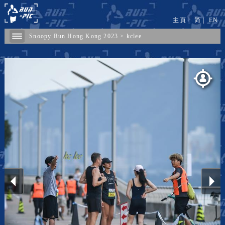
主頁
|
简
|
EN
Snoopy Run Hong Kong 2023
>
kclee