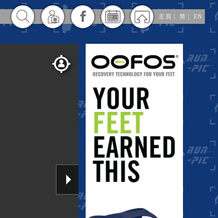
主頁
|
简
|
EN