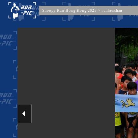
Snoopy Run Hong Kong 2023
>
runhenchan