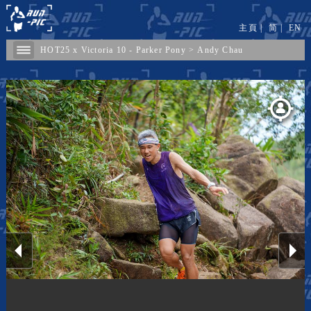
主頁
|
简
|
EN
HOT25 x Victoria 10 - Parker Pony
>
Andy Chau