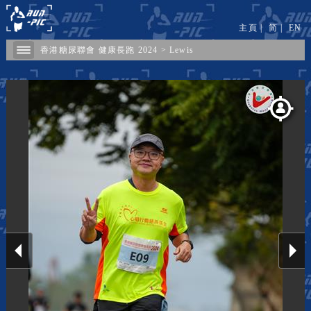
主頁
|
简
|
EN
香港糖尿聯會 健康長跑 2024
>
Lewis