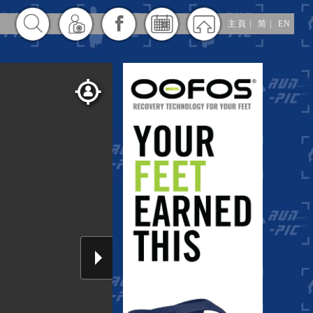
主頁
|
简
|
EN