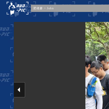
肥佬麥
>
John