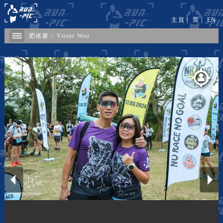
主頁
|
简
|
EN
肥佬麥
>
Victor Woo