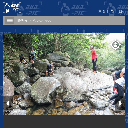
主頁
|
简
|
EN
肥佬麥
>
Victor Woo