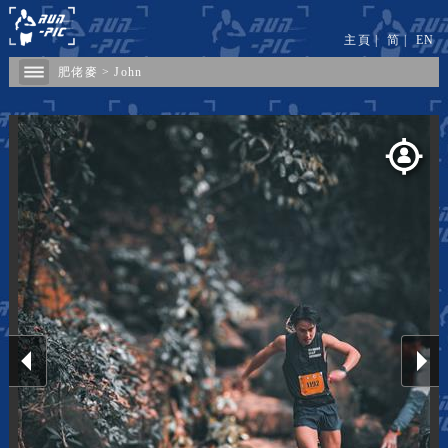
主頁
|
简
|
EN
肥佬麥
>
John