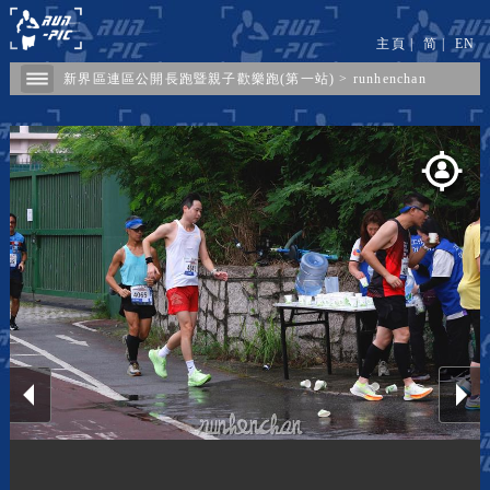
主頁
|
简
|
EN
新界區連區公開長跑暨親子歡樂跑(第一站)
>
runhenchan