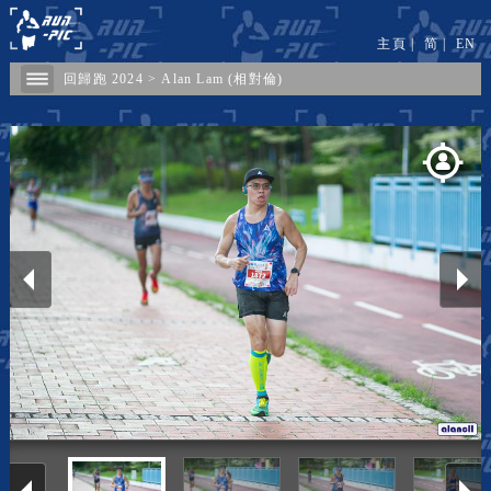
主頁
|
简
|
EN
回歸跑 2024
>
Alan Lam (相對倫)