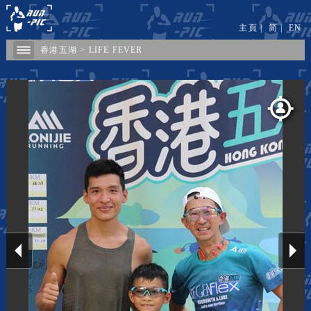
主頁
|
简
|
EN
香港五湖
>
LIFE FEVER