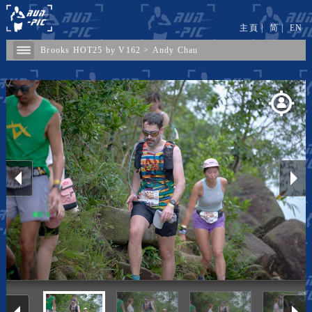
主頁
|
简
|
EN
Brooks HOT25 by V162
>
Andy Chau