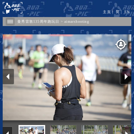
主頁
|
简
|
EN
曼秀雷敦135周年跑玩日
>
aimarshooting