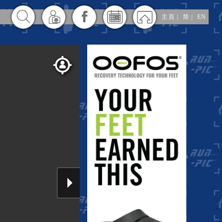
主頁
|
简
|
EN