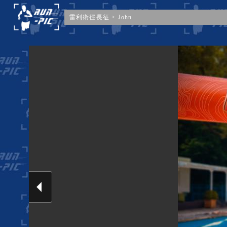
雷利衛徑長征
>
John