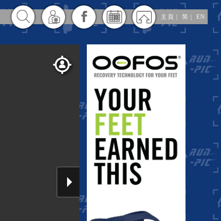
主頁
|
简
|
EN