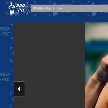
雷利衛徑長征
>
John