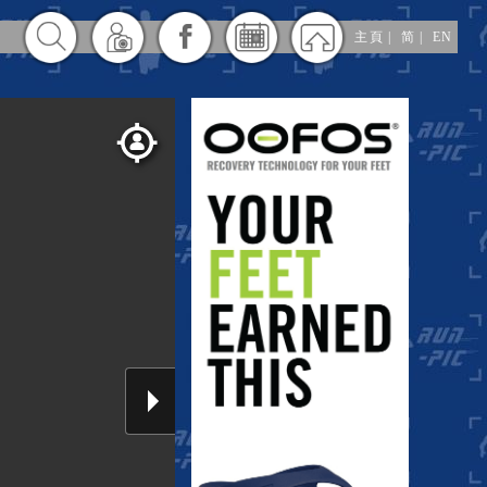
主頁
|
简
|
EN