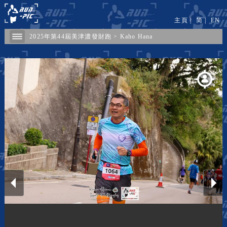
主頁
|
简
|
EN
2025年第44屆美津濃發財跑
>
Kaho Hana