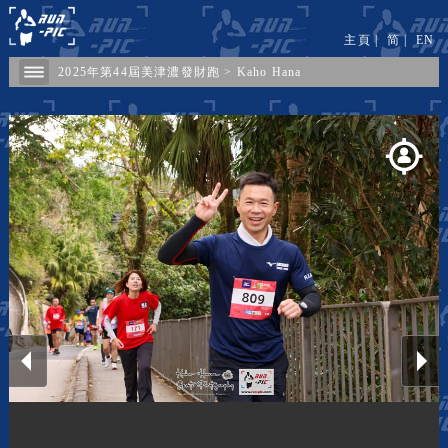
主頁
|
简
|
EN
2025年第44屆美津濃發財跑
>
Kaho Hana