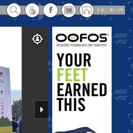
主頁
|
简
|
EN