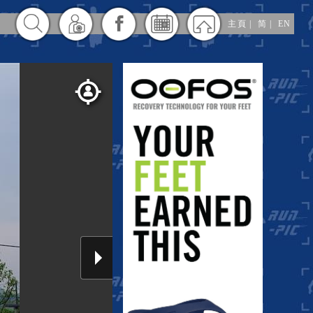
主頁
|
简
|
EN