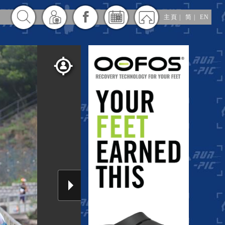
主頁
|
简
|
EN