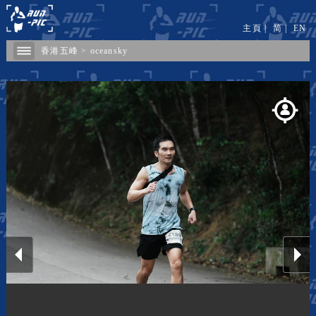
主頁
|
简
|
EN
香港五峰
>
oceansky