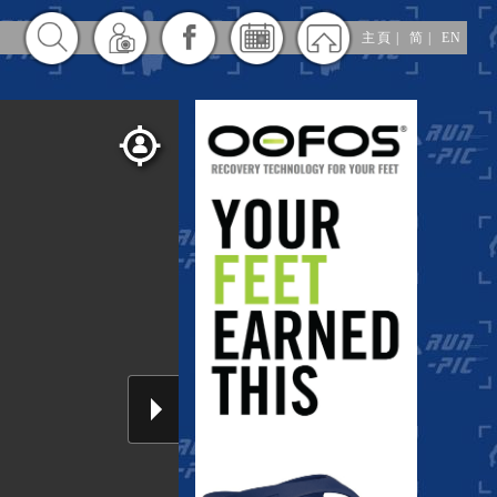
主頁
|
简
|
EN