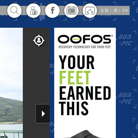
主頁
|
简
|
EN