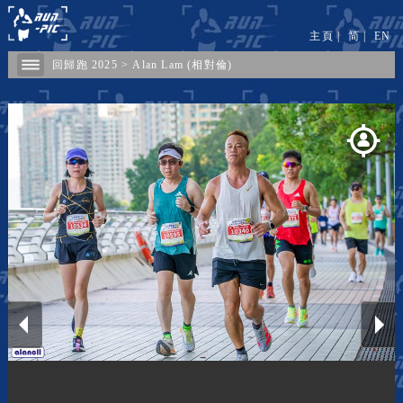
主頁
|
简
|
EN
回歸跑 2025
>
Alan Lam (相對倫)