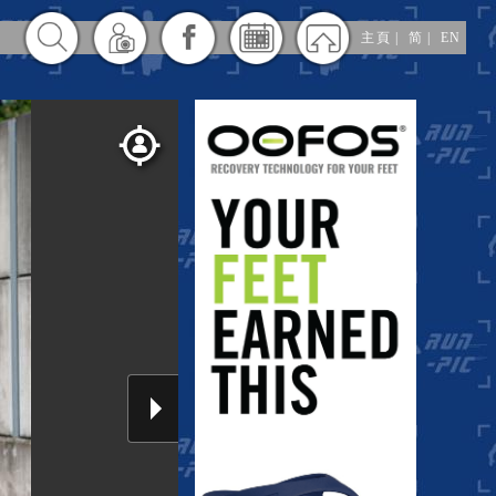
主頁
|
简
|
EN