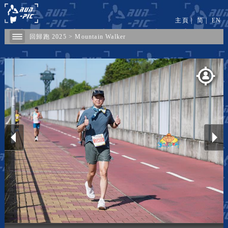
主頁
|
简
|
EN
回歸跑 2025
>
Mountain Walker