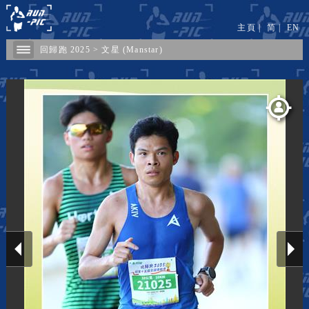
主頁
|
简
|
EN
回歸跑 2025
>
文星 (Manstar)