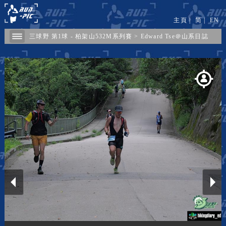
主頁
|
简
|
EN
三球野 第1球 - 柏架山532M系列賽
>
Edward Tse＠山系日誌