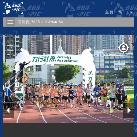
主頁
|
简
|
EN
回歸跑 2025
>
Adrian So