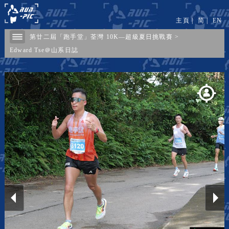
主頁
|
简
|
EN
第廿二屆「跑手堂」荃灣 10K—超級夏日挑戰賽
>
Edward Tse＠山系日誌