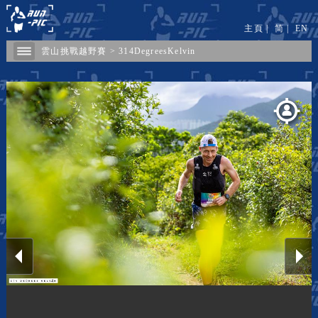
主頁
|
简
|
EN
雲山挑戰越野賽
>
314DegreesKelvin