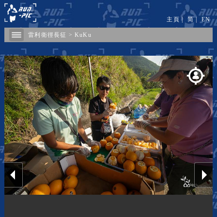
主頁
|
简
|
EN
雷利衛徑長征
>
KuKu