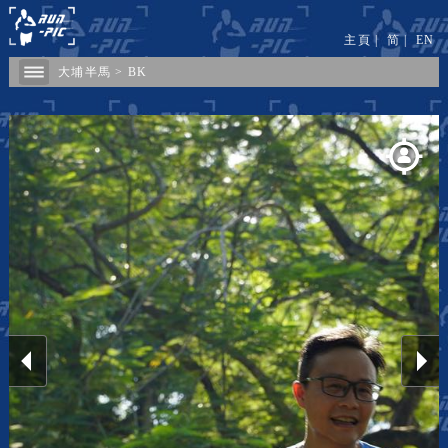
主頁
|
简
|
EN
大埔半馬
>
BK