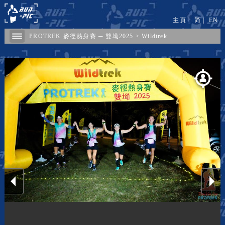
主頁
|
简
|
EN
PROTREK 麥徑熱身賽 ─ 雙坳2025
>
Wildtrek