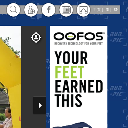
主頁
|
简
|
EN