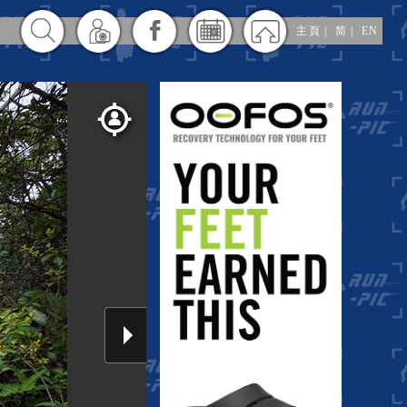
主頁
|
简
|
EN