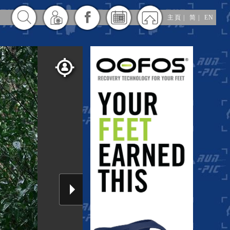
主頁
|
简
|
EN