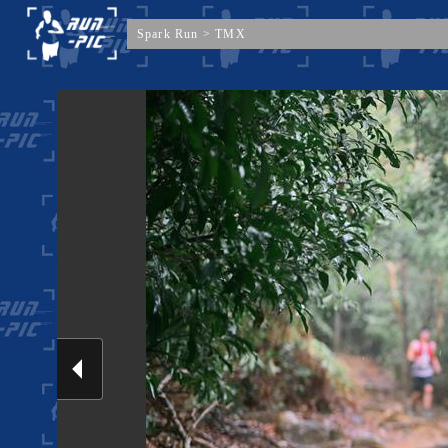
Spark Run
>
TMX