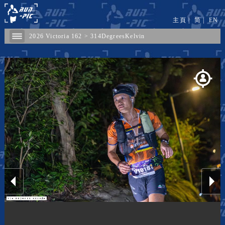
主頁
|
简
|
EN
2026 Victoria 162
>
314DegreesKelvin