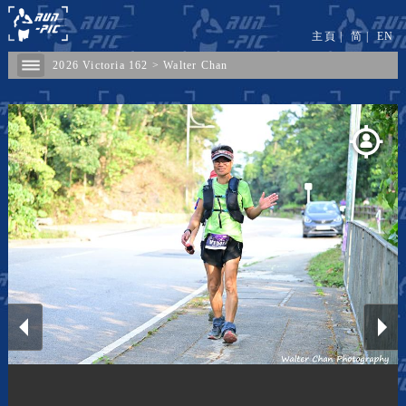
主頁
|
简
|
EN
2026 Victoria 162
>
Walter Chan