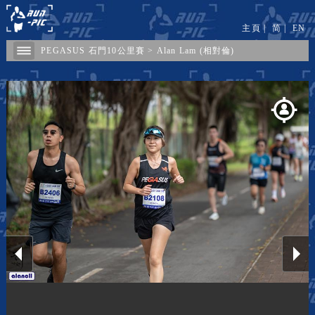
主頁
|
简
|
EN
PEGASUS 石門10公里賽
>
Alan Lam (相對倫)