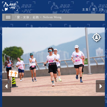
主頁
|
简
|
EN
「愛 ‧ 女孩」起跑
>
Nelson Wong