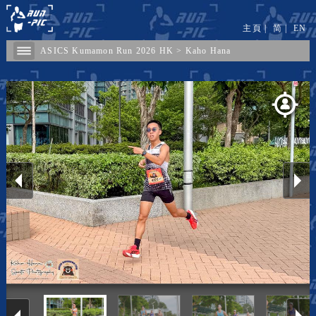
主頁
|
简
|
EN
ASICS Kumamon Run 2026 HK
>
Kaho Hana