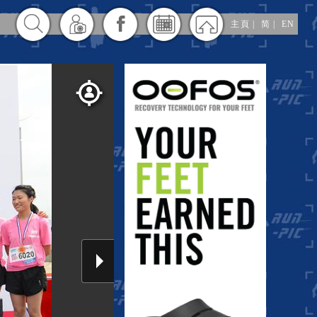
主頁
|
简
|
EN