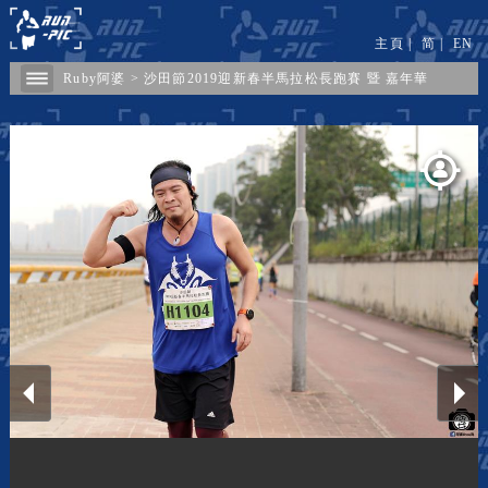
主頁
|
简
|
EN
Ruby阿婆
>
沙田節2019迎新春半馬拉松長跑賽 暨 嘉年華